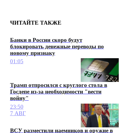
ЧИТАЙТЕ ТАКЖЕ
Банки в России скоро будут
блокировать денежные переводы по
новому признаку
01:05
Трамп отпросился с круглого стола в
Госдепе из-за необходимости "вести
войну"
23:50
7 АВГ
ВСУ разместили наемников и оружие в