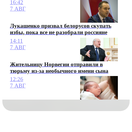
16:42
7 АВГ
Лукашенко призвал белорусов скупать
избы, пока все не разобрали россияне
14:11
7 АВГ
Жительницу Норвегии отправили в
тюрьму из-за необычного имени сына
12:26
7 АВГ