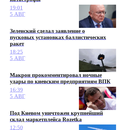
19:01
5 АВГ
Зеленский сделал заявление о
пусковых установках баллистических
ракет
18:25
5 АВГ
Макрон прокомментировал ночные
удары по киевским предприятиям ВПК
16:39
5 АВГ
Под Киевом уничтожен крупнейший
склад маркетплейса Rozetka
12:50