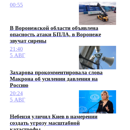
00:55
В Воронежской области объявлена
опасность атаки БПЛА, в Воронеже
звучат сирены
21:40
5 АВГ
Захарова прокомментировала слова
Макрона об усилении давления на
Россию
20:24
5 АВГ
Небензя уличил Киев в намерении
создать угрозу масштабной
катастрофы