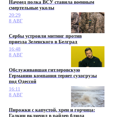
Начмед полка ВСУ ставила военным
смертельные уколы
20:29
8 АВГ
Сербы устроили митинг против
приезда Зеленского в Белград
16:48
8 АВГ
Обслуживавшая гитлеровскую
Германию компания теряет сухогрузы
под Одессой
16:11
8 АВГ
Пирожки с капустой, хрен и горчица:
Галкин включил в райдер блюда