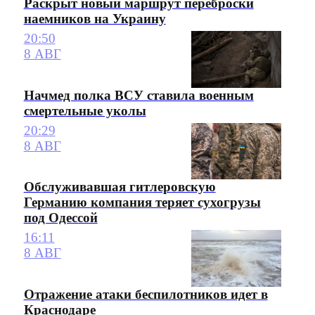
Раскрыт новый маршрут переброски
наемников на Украину
20:50
8 АВГ
Начмед полка ВСУ ставила военным
смертельные уколы
20:29
8 АВГ
Обслуживавшая гитлеровскую
Германию компания теряет сухогрузы
под Одессой
16:11
8 АВГ
Отражение атаки беспилотников идет в
Краснодаре