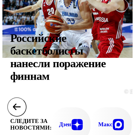
Российские
баскетболисты
нанесли поражение
финнам
© E
СЛЕДИТЕ ЗА
Дзен
Макс
НОВОСТЯМИ: