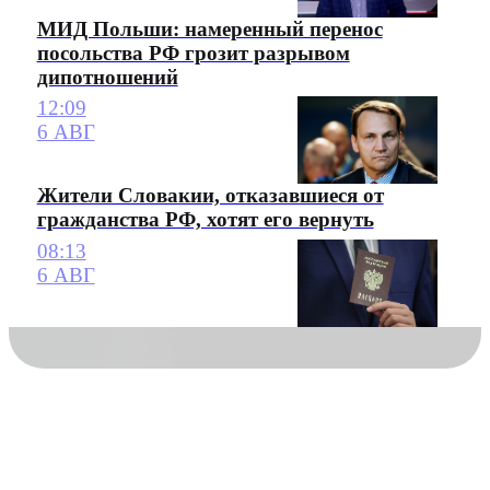
МИД Польши: намеренный перенос
посольства РФ грозит разрывом
дипотношений
12:09
6 АВГ
Жители Словакии, отказавшиеся от
гражданства РФ, хотят его вернуть
08:13
6 АВГ