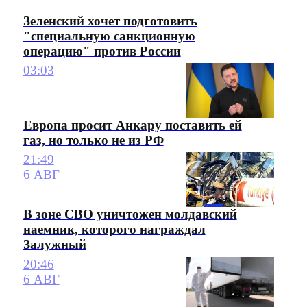
Зеленский хочет подготовить
"специальную санкционную
операцию" против России
03:03
Европа просит Анкару поставить ей
газ, но только не из РФ
21:49
6 АВГ
В зоне СВО уничтожен молдавский
наемник, которого награждал
Залужный
20:46
6 АВГ