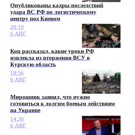
Опубликованы кадры последствий
удара ВС РФ по логистическому
центру под Киевом
20:10
6 АВГ
Коц рассказал, какие уроки РФ
извлекла из вторжения ВСУ в
Курскую область
18:56
6 АВГ
Мирошник заявил, что нужно
готовиться к долгим боевым действиям
на Украине
14:30
6 АВГ