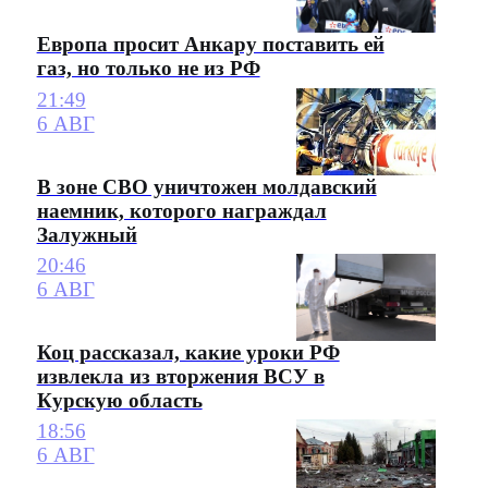
Европа просит Анкару поставить ей
газ, но только не из РФ
21:49
6 АВГ
В зоне СВО уничтожен молдавский
наемник, которого награждал
Залужный
20:46
6 АВГ
Коц рассказал, какие уроки РФ
извлекла из вторжения ВСУ в
Курскую область
18:56
6 АВГ