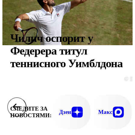
Чилич оспорит у
Федерера титул
теннисного Уимблдона
© E
СЛЕДИТЕ ЗА
Дзен
Макс
НОВОСТЯМИ: