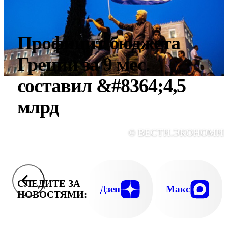
Профицит бюджета
Греции за 9 мес.
составил &#8364;4,5
млрд
© ВЕСТИ.ЭКОНОМИ
СЛЕДИТЕ ЗА
Дзен
Макс
НОВОСТЯМИ: