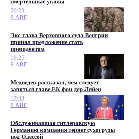
смертельные уколы
20:29
8 АВГ
Экс-глава Верховного суда Венгрии
принял предложение стать
президентом
19:25
8 АВГ
Медведев рассказал, чем следует
заняться главе ЕК фон дер Ляйен
17:43
8 АВГ
Обслуживавшая гитлеровскую
Германию компания теряет сухогрузы
под Одессой