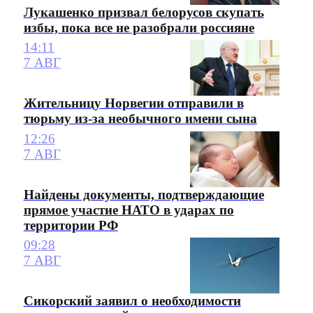
Лукашенко призвал белорусов скупать
избы, пока все не разобрали россияне
14:11
7 АВГ
Жительницу Норвегии отправили в
тюрьму из-за необычного имени сына
12:26
7 АВГ
Найдены документы, подтверждающие
прямое участие НАТО в ударах по
территории РФ
09:28
7 АВГ
Сикорский заявил о необходимости