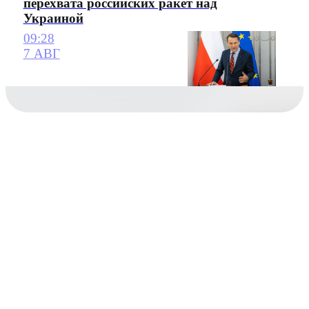
перехвата российских ракет над
Украиной
09:28
7 АВГ