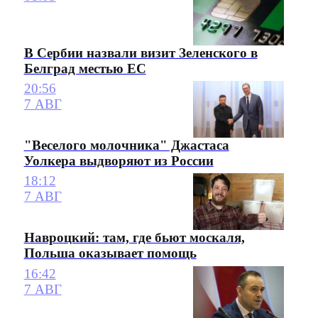
В Сербии назвали визит Зеленского в
Белград местью ЕС
20:56
7 АВГ
"Веселого молочника" Джастаса
Уолкера выдворяют из России
18:12
7 АВГ
Навроцкий: там, где бьют москаля,
Польша оказывает помощь
16:42
7 АВГ