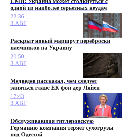
СМИ: Украина может столкнуться с
одной из наиболее серьезных неудач
22:36
8 АВГ
Раскрыт новый маршрут переброски
наемников на Украину
20:50
8 АВГ
Медведев рассказал, чем следует
заняться главе ЕК фон дер Ляйен
17:43
8 АВГ
Обслуживавшая гитлеровскую
Германию компания теряет сухогрузы
под Одессой