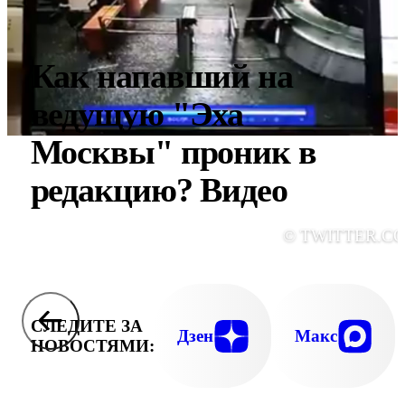
Как напавший на
ведущую "Эха
Москвы" проник в
редакцию? Видео
© TWITTER.C
СЛЕДИТЕ ЗА
Дзен
Макс
НОВОСТЯМИ: