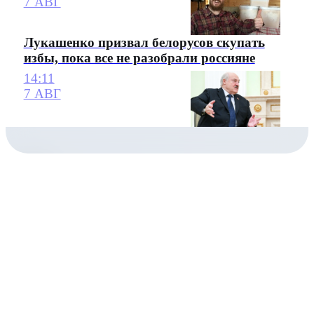
7 АВГ
Лукашенко призвал белорусов скупать
избы, пока все не разобрали россияне
14:11
7 АВГ