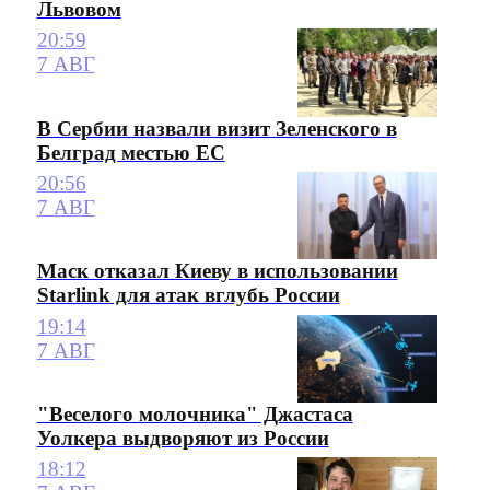
Львовом
20:59
7 АВГ
В Сербии назвали визит Зеленского в
Белград местью ЕС
20:56
7 АВГ
Маск отказал Киеву в использовании
Starlink для атак вглубь России
19:14
7 АВГ
"Веселого молочника" Джастаса
Уолкера выдворяют из России
18:12