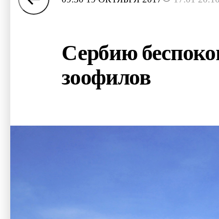
Сербию беспокои
зоофилов