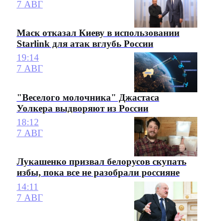
7 АВГ
Маск отказал Киеву в использовании
Starlink для атак вглубь России
19:14
7 АВГ
"Веселого молочника" Джастаса
Уолкера выдворяют из России
18:12
7 АВГ
Лукашенко призвал белорусов скупать
избы, пока все не разобрали россияне
14:11
7 АВГ