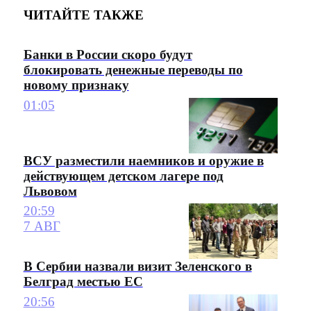
ЧИТАЙТЕ ТАКЖЕ
Банки в России скоро будут
блокировать денежные переводы по
новому признаку
01:05
ВСУ разместили наемников и оружие в
действующем детском лагере под
Львовом
20:59
7 АВГ
В Сербии назвали визит Зеленского в
Белград местью ЕС
20:56