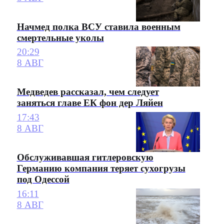
Начмед полка ВСУ ставила военным
смертельные уколы
20:29
8 АВГ
Медведев рассказал, чем следует
заняться главе ЕК фон дер Ляйен
17:43
8 АВГ
Обслуживавшая гитлеровскую
Германию компания теряет сухогрузы
под Одессой
16:11
8 АВГ