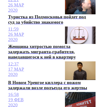
26 МАР
2020
Туристка из Подмосковья пойдет под
суд за убийство знакомого
11:59
26 МАР
2020
Женщина хитростью помогла
задержать мигранта-грабителя,
наведавшегося к ней в квартиру
12:37
17 МАР
2020
В Новом Уренгое киллера с ножом
задержали возле подъезда его жертвы
16:58
19 ФЕВ
2020