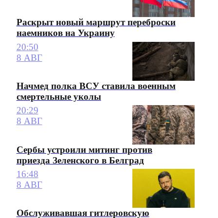
Раскрыт новый маршрут переброски
наемников на Украину
20:50
8 АВГ
Начмед полка ВСУ ставила военным
смертельные уколы
20:29
8 АВГ
Сербы устроили митинг против
приезда Зеленского в Белград
16:48
8 АВГ
Обслуживавшая гитлеровскую