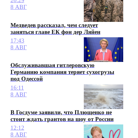
20:29
8 АВГ
Медведев рассказал, чем следует
заняться главе ЕК фон дер Ляйен
17:43
8 АВГ
Обслуживавшая гитлеровскую
Германию компания теряет сухогрузы
под Одессой
16:11
8 АВГ
В Госдуме заявили, что Плющенко не
стоит ждать грантов на шоу от России
12:12
8 АВГ