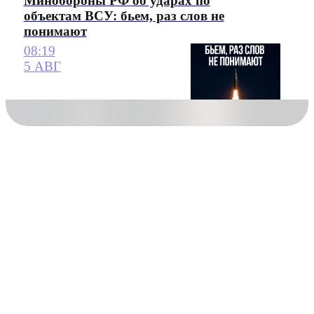
Минобороны РФ об ударах по
объектам ВСУ: бьем, раз слов не
понимают
08:19
5 АВГ