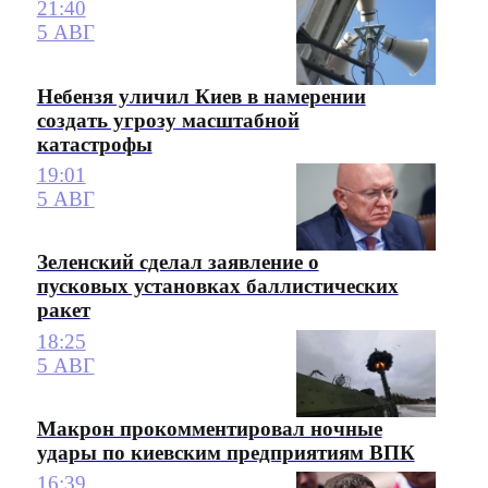
21:40
5 АВГ
Небензя уличил Киев в намерении
создать угрозу масштабной
катастрофы
19:01
5 АВГ
Зеленский сделал заявление о
пусковых установках баллистических
ракет
18:25
5 АВГ
Макрон прокомментировал ночные
удары по киевским предприятиям ВПК
16:39