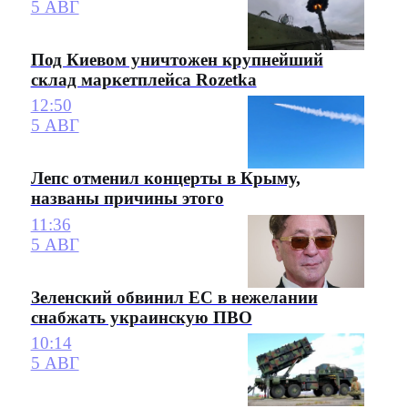
5 АВГ
Под Киевом уничтожен крупнейший
склад маркетплейса Rozetka
12:50
5 АВГ
Лепс отменил концерты в Крыму,
названы причины этого
11:36
5 АВГ
Зеленский обвинил ЕС в нежелании
снабжать украинскую ПВО
10:14
5 АВГ