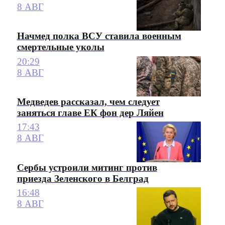
8 АВГ
Начмед полка ВСУ ставила военным
смертельные уколы
20:29
8 АВГ
Медведев рассказал, чем следует
заняться главе ЕК фон дер Ляйен
17:43
8 АВГ
Сербы устроили митинг против
приезда Зеленского в Белград
16:48
8 АВГ