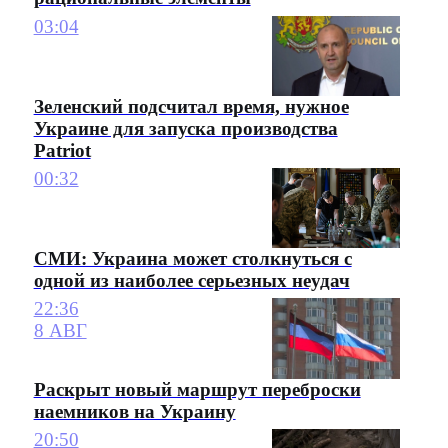
03:04
Зеленский подсчитал время, нужное
Украине для запуска производства
Patriot
00:32
СМИ: Украина может столкнуться с
одной из наиболее серьезных неудач
22:36
8 АВГ
Раскрыт новый маршрут переброски
наемников на Украину
20:50