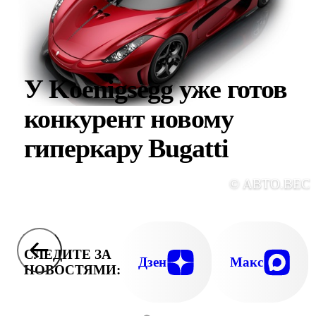
У Koenigsegg уже готов
конкурент новому
гиперкару Bugatti
© АВТО.ВЕС
СЛЕДИТЕ ЗА
Дзен
Макс
НОВОСТЯМИ: