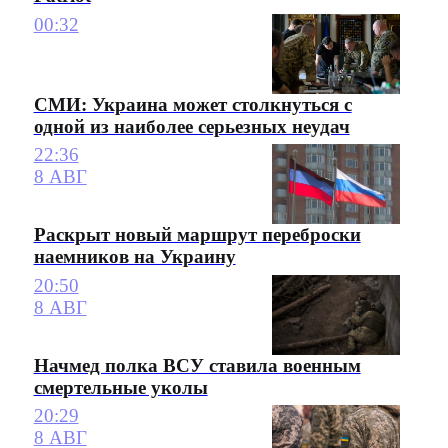
00:32
СМИ: Украина может столкнуться с
одной из наиболее серьезных неудач
22:36
8 АВГ
Раскрыт новый маршрут переброски
наемников на Украину
20:50
8 АВГ
Начмед полка ВСУ ставила военным
смертельные уколы
20:29
8 АВГ