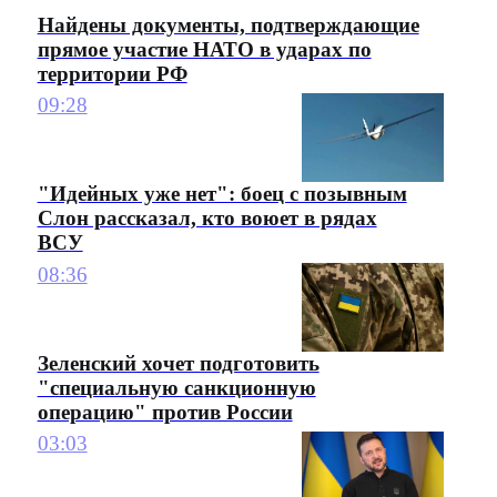
Найдены документы, подтверждающие
прямое участие НАТО в ударах по
территории РФ
09:28
"Идейных уже нет": боец с позывным
Слон рассказал, кто воюет в рядах
ВСУ
08:36
Зеленский хочет подготовить
"специальную санкционную
операцию" против России
03:03