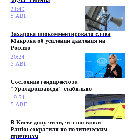
звучат сирены
21:40
5 АВГ
Захарова прокомментировала слова
Макрона об усилении давления на
Россию
20:24
5 АВГ
Состояние гендиректора
"Уралдронзавода" стабильно
19:54
5 АВГ
В Киеве допустили, что поставки
Patriot сократили по политическим
причинам