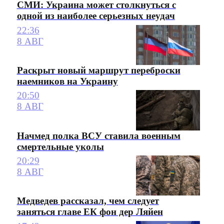
СМИ: Украина может столкнуться с
одной из наиболее серьезных неудач
22:36
8 АВГ
Раскрыт новый маршрут переброски
наемников на Украину
20:50
8 АВГ
Начмед полка ВСУ ставила военным
смертельные уколы
20:29
8 АВГ
Медведев рассказал, чем следует
заняться главе ЕК фон дер Ляйен