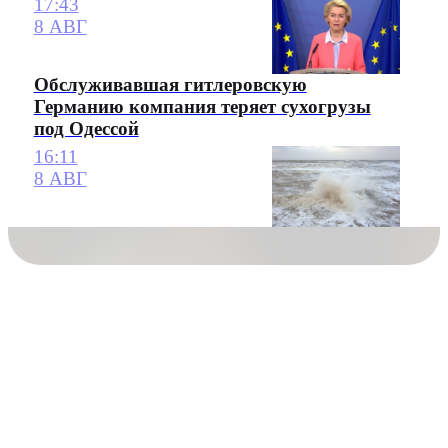
17:43
8 АВГ
Обслуживавшая гитлеровскую
Германию компания теряет сухогрузы
под Одессой
16:11
8 АВГ