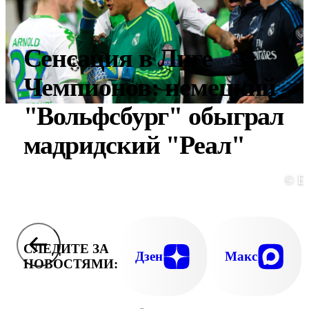
Сенсация в Лиге
Чемпионов: немецкий
"Вольфсбург" обыграл
мадридский "Реал"
© E
СЛЕДИТЕ ЗА
Дзен
Макс
НОВОСТЯМИ: