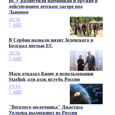
ВСУ разместили наемников и оружие в
действующем детском лагере под
Львовом
20:59
7 АВГ
В Сербии назвали визит Зеленского в
Белград местью ЕС
20:56
7 АВГ
Маск отказал Киеву в использовании
Starlink для атак вглубь России
19:14
7 АВГ
"Веселого молочника" Джастаса
Уолкера выдворяют из России