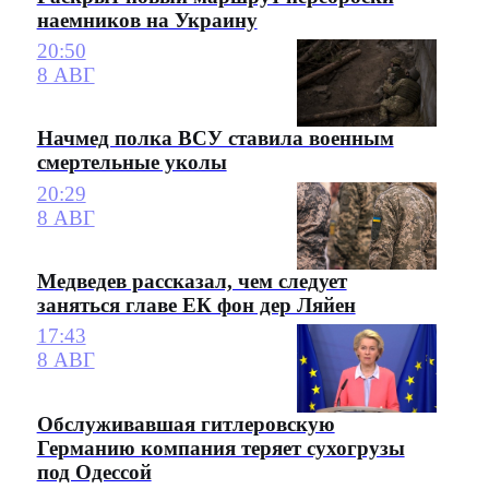
наемников на Украину
20:50
8 АВГ
Начмед полка ВСУ ставила военным
смертельные уколы
20:29
8 АВГ
Медведев рассказал, чем следует
заняться главе ЕК фон дер Ляйен
17:43
8 АВГ
Обслуживавшая гитлеровскую
Германию компания теряет сухогрузы
под Одессой