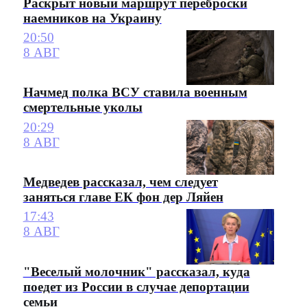
Раскрыт новый маршрут переброски
наемников на Украину
20:50
8 АВГ
Начмед полка ВСУ ставила военным
смертельные уколы
20:29
8 АВГ
Медведев рассказал, чем следует
заняться главе ЕК фон дер Ляйен
17:43
8 АВГ
"Веселый молочник" рассказал, куда
поедет из России в случае депортации
семьи