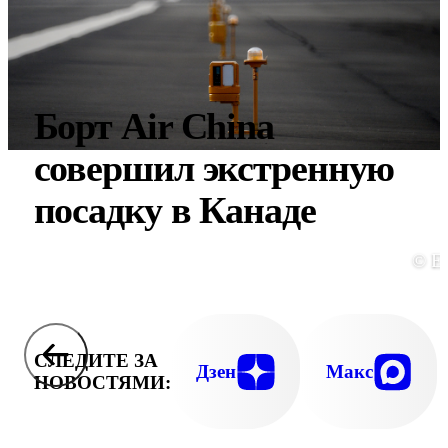
Борт Air China
совершил экстренную
посадку в Канаде
© E
СЛЕДИТЕ ЗА
Дзен
Макс
НОВОСТЯМИ: