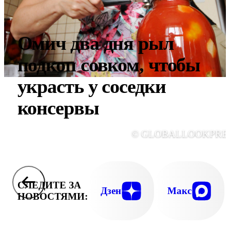
Омич два дня рыл
подкоп совком, чтобы
украсть у соседки
консервы
© GLOBALLOOKPRE
СЛЕДИТЕ ЗА
Дзен
Макс
НОВОСТЯМИ: