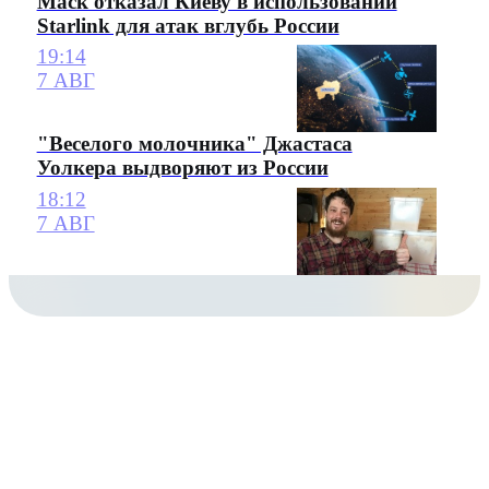
Маск отказал Киеву в использовании
Starlink для атак вглубь России
19:14
7 АВГ
"Веселого молочника" Джастаса
Уолкера выдворяют из России
18:12
7 АВГ