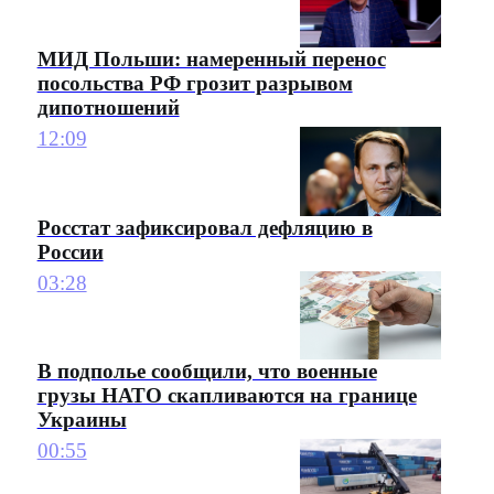
МИД Польши: намеренный перенос
посольства РФ грозит разрывом
дипотношений
12:09
Росстат зафиксировал дефляцию в
России
03:28
В подполье сообщили, что военные
грузы НАТО скапливаются на границе
Украины
00:55