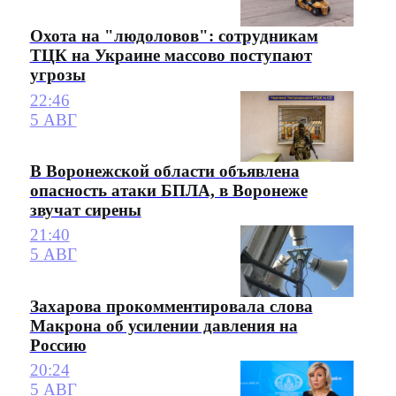
Охота на "людоловов": сотрудникам
ТЦК на Украине массово поступают
угрозы
22:46
5 АВГ
В Воронежской области объявлена
опасность атаки БПЛА, в Воронеже
звучат сирены
21:40
5 АВГ
Захарова прокомментировала слова
Макрона об усилении давления на
Россию
20:24
5 АВГ