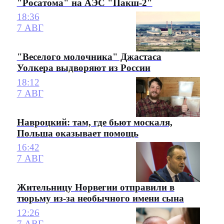
"Росатома" на АЭС "Пакш-2"
18:36
7 АВГ
"Веселого молочника" Джастаса
Уолкера выдворяют из России
18:12
7 АВГ
Навроцкий: там, где бьют москаля,
Польша оказывает помощь
16:42
7 АВГ
Жительницу Норвегии отправили в
тюрьму из-за необычного имени сына
12:26
7 АВГ