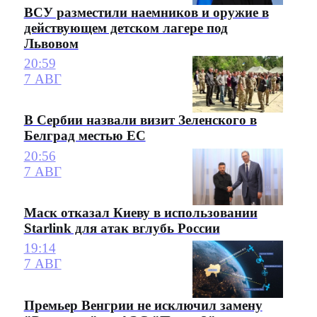
ВСУ разместили наемников и оружие в
действующем детском лагере под
Львовом
20:59
7 АВГ
В Сербии назвали визит Зеленского в
Белград местью ЕС
20:56
7 АВГ
Маск отказал Киеву в использовании
Starlink для атак вглубь России
19:14
7 АВГ
Премьер Венгрии не исключил замену