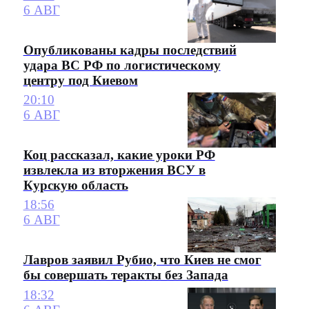
6 АВГ
Опубликованы кадры последствий
удара ВС РФ по логистическому
центру под Киевом
20:10
6 АВГ
Коц рассказал, какие уроки РФ
извлекла из вторжения ВСУ в
Курскую область
18:56
6 АВГ
Лавров заявил Рубио, что Киев не смог
бы совершать теракты без Запада
18:32