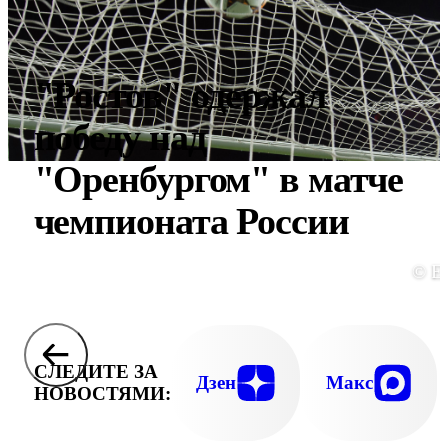
"Ростов" одержал
победу над
"Оренбургом" в матче
чемпионата России
© E
СЛЕДИТЕ ЗА
Дзен
Макс
НОВОСТЯМИ: