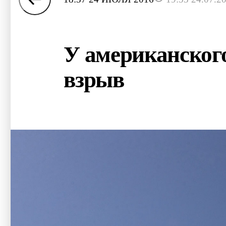
У американског
взрыв