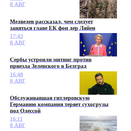
8 АВГ
Медведев рассказал, чем следует
заняться главе ЕК фон дер Ляйен
17:43
8 АВГ
Сербы устроили митинг против
приезда Зеленского в Белград
16:48
8 АВГ
Обслуживавшая гитлеровскую
Германию компания теряет сухогрузы
под Одессой
16:11
8 АВГ