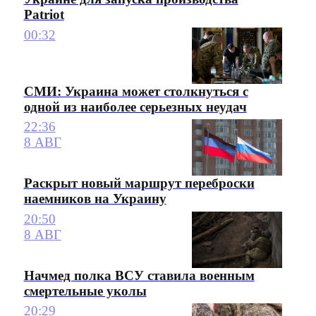
Patriot
00:32
СМИ: Украина может столкнуться с
одной из наиболее серьезных неудач
22:36
8 АВГ
Раскрыт новый маршрут переброски
наемников на Украину
20:50
8 АВГ
Начмед полка ВСУ ставила военным
смертельные уколы
20:29