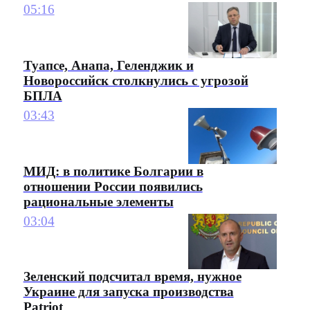
05:16
Туапсе, Анапа, Геленджик и
Новороссийск столкнулись с угрозой
БПЛА
03:43
МИД: в политике Болгарии в
отношении России появились
рациональные элементы
03:04
Зеленский подсчитал время, нужное
Украине для запуска производства
Patriot