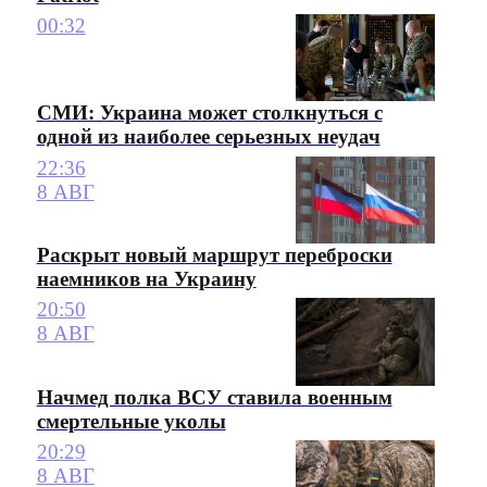
00:32
СМИ: Украина может столкнуться с
одной из наиболее серьезных неудач
22:36
8 АВГ
Раскрыт новый маршрут переброски
наемников на Украину
20:50
8 АВГ
Начмед полка ВСУ ставила военным
смертельные уколы
20:29
8 АВГ