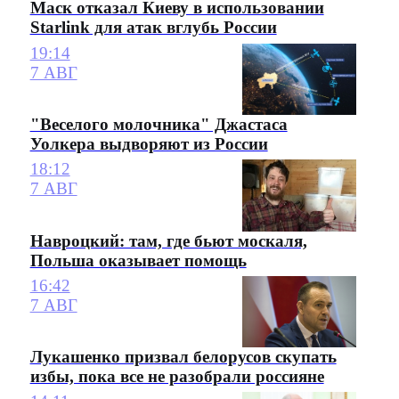
Маск отказал Киеву в использовании
Starlink для атак вглубь России
19:14
7 АВГ
"Веселого молочника" Джастаса
Уолкера выдворяют из России
18:12
7 АВГ
Навроцкий: там, где бьют москаля,
Польша оказывает помощь
16:42
7 АВГ
Лукашенко призвал белорусов скупать
избы, пока все не разобрали россияне