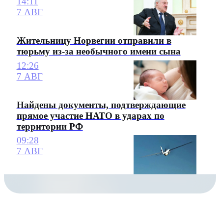
14:11
7 АВГ
Жительницу Норвегии отправили в
тюрьму из-за необычного имени сына
12:26
7 АВГ
Найдены документы, подтверждающие
прямое участие НАТО в ударах по
территории РФ
09:28
7 АВГ