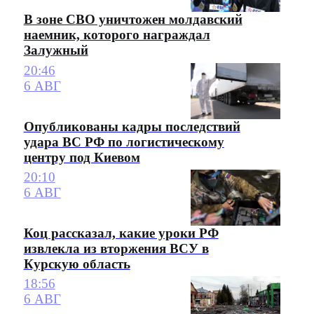
В зоне СВО уничтожен молдавский
наемник, которого награждал
Залужный
20:46
6 АВГ
Опубликованы кадры последствий
удара ВС РФ по логистическому
центру под Киевом
20:10
6 АВГ
Коц рассказал, какие уроки РФ
извлекла из вторжения ВСУ в
Курскую область
18:56
6 АВГ