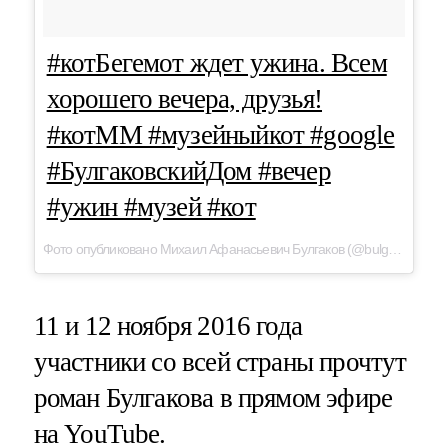
#котБегемот ждет ужина. Всем
хорошего вечера, друзья!
#котММ #музейныйкот #google
#БулгаковскийДом #вечер
#ужин #музей #кот
Фото опубликовано Михаил Афанасьевич Булгаков (@bulgakovdom) Сен 13 2016 в 12:18 PDT
11 и 12 ноября 2016 года
участники со всей страны прочтут
роман Булгакова в прямом эфире
на YouTube.