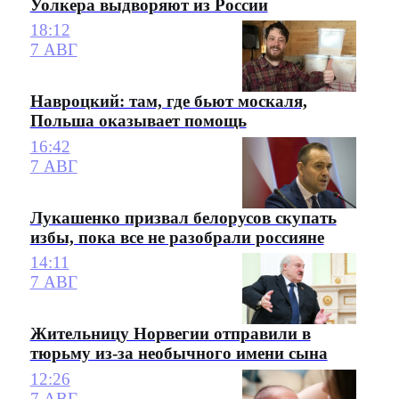
Уолкера выдворяют из России
18:12
7 АВГ
Навроцкий: там, где бьют москаля,
Польша оказывает помощь
16:42
7 АВГ
Лукашенко призвал белорусов скупать
избы, пока все не разобрали россияне
14:11
7 АВГ
Жительницу Норвегии отправили в
тюрьму из-за необычного имени сына
12:26
7 АВГ