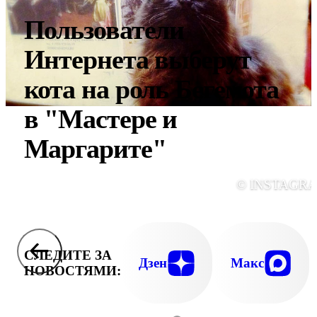
Пользователи
Интернета выберут
кота на роль Бегемота
в "Мастере и
Маргарите"
© INSTAGR
СЛЕДИТЕ ЗА
Дзен
Макс
НОВОСТЯМИ: