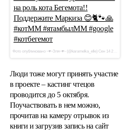
на роль кота Бегемота!!
Поддержите Маркиза 😊🐈🐾🙏
#котММ #ятамбылММ #google
#котбегемот
Фото опубликовано ~♥~Эля~♥~ (@karamelka_elle) Сен 14 2016 в 7:27 PDT
Люди тоже могут принять участие
в проекте – кастинг чтецов
проводится до 5 октября.
Поучаствовать в нем можно,
прочитав на камеру отрывок из
книги и загрузив запись на сайт