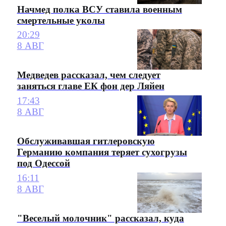
Начмед полка ВСУ ставила военным
смертельные уколы
20:29
8 АВГ
Медведев рассказал, чем следует
заняться главе ЕК фон дер Ляйен
17:43
8 АВГ
Обслуживавшая гитлеровскую
Германию компания теряет сухогрузы
под Одессой
16:11
8 АВГ
"Веселый молочник" рассказал, куда