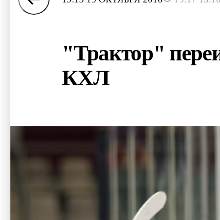
"Трактор" пере
КХЛ