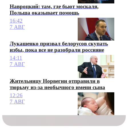
Навроцкий: там, где бьют москаля,
Польша оказывает помощь
16:42
7 АВГ
Лукашенко призвал белорусов скупать
избы, пока все не разобрали россияне
14:11
7 АВГ
Жительницу Норвегии отправили в
тюрьму из-за необычного имени сына
12:26
7 АВГ