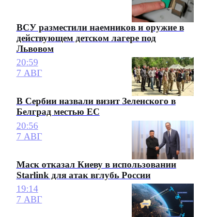
ВСУ разместили наемников и оружие в
действующем детском лагере под
Львовом
20:59
7 АВГ
В Сербии назвали визит Зеленского в
Белград местью ЕС
20:56
7 АВГ
Маск отказал Киеву в использовании
Starlink для атак вглубь России
19:14
7 АВГ