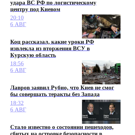
удара ВС РФ по логистическому
центру под Киевом
20:10
6 АВГ
Коц рассказал, какие уроки РФ
извлекла из вторжения ВСУ в
Курскую область
18:56
6 АВГ
Лавров заявил Рубио, что Киев не смог
бы совершать теракты без Запада
18:32
6 АВГ
Стало известно о состоянии пешеходов,
сбитых на островке безопасности в