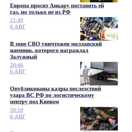
Европа просит Анкару поставить ей
газ, но только не из РФ
21:49
6 АВГ
В зоне СВО уничтожен молдавский
наемник, которого награждал
Залужный
20:46
6 АВГ
Опубликованы кадры последствий
удара ВС РФ по логистическому
центру под Киевом
20:10
6 АВГ