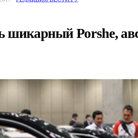
ь шикарный Porshe, ав