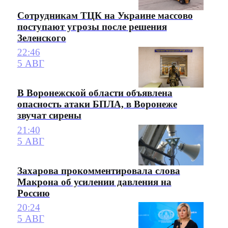
Сотрудникам ТЦК на Украине массово
поступают угрозы после решения
Зеленского
22:46
5 АВГ
В Воронежской области объявлена
опасность атаки БПЛА, в Воронеже
звучат сирены
21:40
5 АВГ
Захарова прокомментировала слова
Макрона об усилении давления на
Россию
20:24
5 АВГ