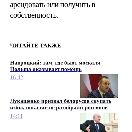
арендовать или получить в
собственность.
ЧИТАЙТЕ ТАКЖЕ
Навроцкий: там, где бьют москаля,
Польша оказывает помощь
16:42
Лукашенко призвал белорусов скупать
избы, пока все не разобрали россияне
14:11