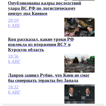
Опубликованы кадры последствий
удара ВС РФ по логистическому
центру под Киевом
20:10
6 АВГ
Коц рассказал, какие уроки РФ
извлекла из вторжения ВСУ в
Курскую область
18:56
6 АВГ
Лавров заявил Рубио, что Киев не смог
бы совершать теракты без Запада
18:32
6 АВГ