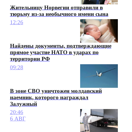
Жительницу Норвегии отправили в
тюрьму из-за необычного имени сына
12:26
Найдены документы, подтверждающие
прямое участие НАТО в ударах по
территории РФ
09:28
В зоне СВО уничтожен молдавский
наемник, которого награждал
Залужный
20:46
6 АВГ