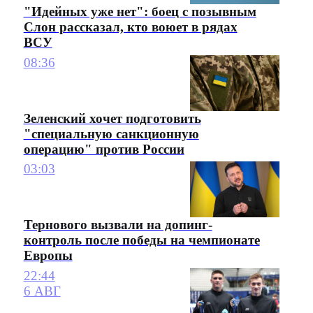
"Идейных уже нет": боец с позывным
Слон рассказал, кто воюет в рядах
ВСУ
08:36
Зеленский хочет подготовить
"специальную санкционную
операцию" против России
03:03
Тернового вызвали на допинг-
контроль после победы на чемпионате
Европы
22:44
6 АВГ