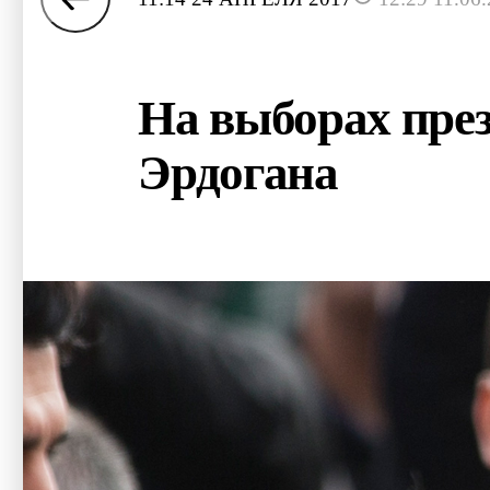
На выборах през
Эрдогана